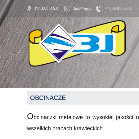
P.P.H.U. 3J S.C.
3jot3@op.pl
+48 56 643-35-15
OBCINACZE
O
bcinaczki metalowe to wysokiej jakości n
wszelkich pracach krawieckich.