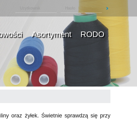
owości
Asortyment
RODO
uliny oraz żyłek. Świetnie sprawdzą się przy